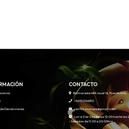
RMACIÓN
CONTACTO
 somos
Balmaceda 489, local 16, Puente Alto
o
+56920166310
s de Devoluciones
ventas.moiispa@gmail.com
Lun a Vier Desde las 12:00 hasta las
- Sábados de 11:00 a 20:00hrs