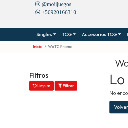
@moiijuegos
+56920166310
Singles
TCG
Accesorios TCG
Inicio
WoTC Promo
Wo
Lo
Filtros
Limpiar
Filtrar
No enco
Volver