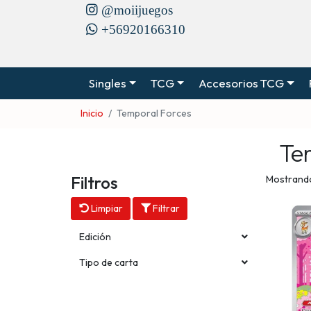
@moiijuegos
+56920166310
Singles
TCG
Accesorios TCG
Inicio
Temporal Forces
Te
Filtros
Mostrando
Limpiar
Filtrar
Edición
Tipo de carta