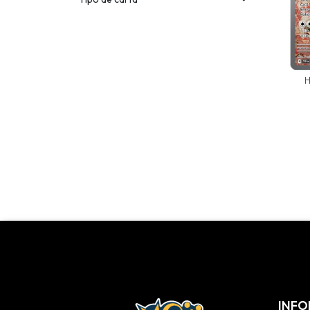
H
INFO