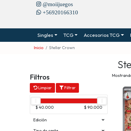
@moiijuegos
+56920166310
Singles
TCG
Accesorios TCG
Inicio
Stellar Crown
St
Filtros
Mostrando
Limpiar
Filtrar
$ 40.000
$ 90.000
Edición
Tipo de carta