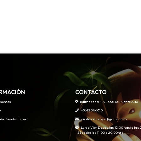
RMACIÓN
CONTACTO
 somos
Balmaceda 489, local 16, Puente Alto
o
+56920166310
s de Devoluciones
ventas.moiispa@gmail.com
Lun a Vier Desde las 12:00 hasta las
- Sábados de 11:00 a 20:00hrs