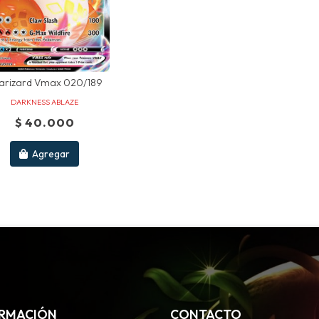
arizard Vmax 020/189
DARKNESS ABLAZE
$ 40.000
Agregar
RMACIÓN
CONTACTO