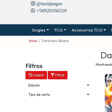
@moiijuegos
+56920166310
Singles
TCG
Accesorios TCG
Inicio
Darkness Ablaze
Da
Filtros
Mostrando
Limpiar
Filtrar
Edición
Tipo de carta