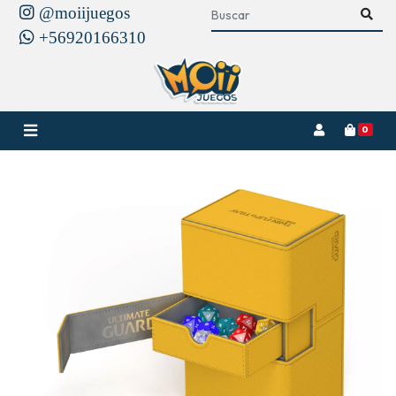
@moiijuegos
+56920166310
0