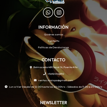
INFORMACIÓN
Quiénes somos
Contacto
Políticas de Devoluciones
CONTACTO
Balmaceda 489, local 16, Puente Alto
+56920166310
ventas.moiispa@gmail.com
Lun a Vier Desde las 12:00 hasta las 20:00hrs - Sábados de 11:00 a 20:00hrs
NEWSLETTER