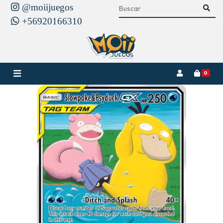
@moiijuegos
+56920166310
0