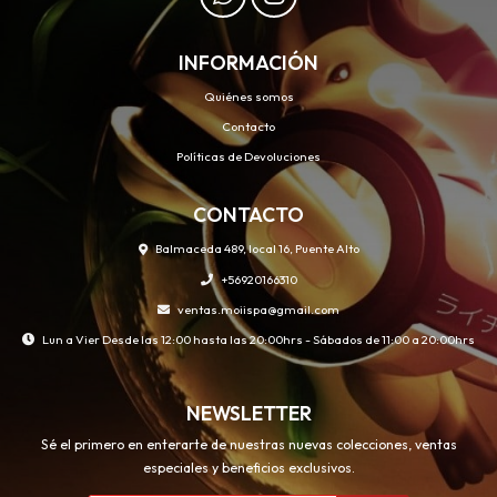
INFORMACIÓN
Quiénes somos
Contacto
Políticas de Devoluciones
CONTACTO
Balmaceda 489, local 16, Puente Alto
+56920166310
ventas.moiispa@gmail.com
Lun a Vier Desde las 12:00 hasta las 20:00hrs - Sábados de 11:00 a 20:00hrs
NEWSLETTER
Sé el primero en enterarte de nuestras nuevas colecciones, ventas
especiales y beneficios exclusivos.