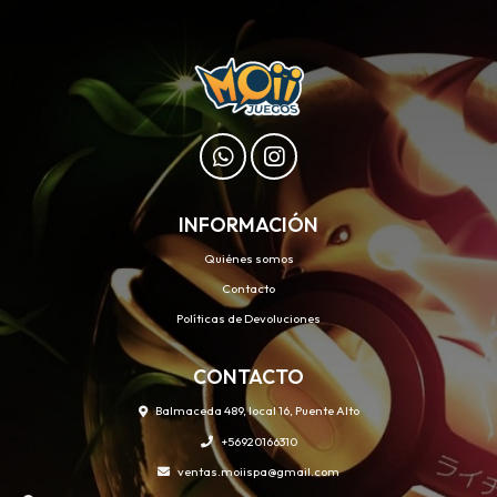
INFORMACIÓN
Quiénes somos
Contacto
Políticas de Devoluciones
CONTACTO
Balmaceda 489, local 16, Puente Alto
+56920166310
ventas.moiispa@gmail.com