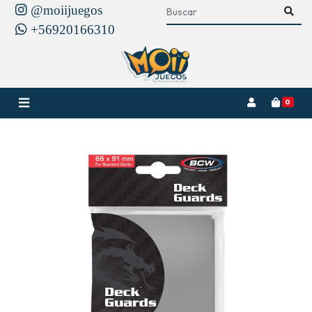
@moiijuegos
+56920166310
0