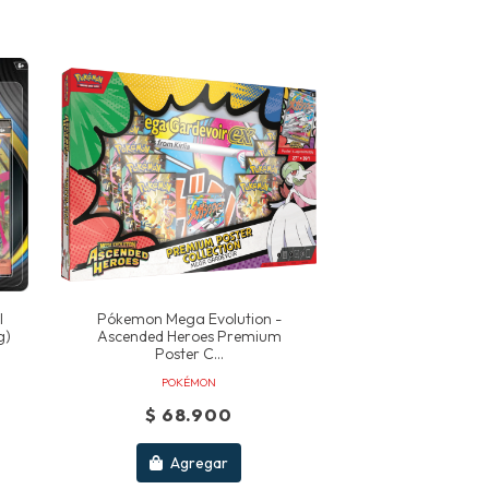
l
Pókemon Mega Evolution -
g)
Ascended Heroes Premium
Poster C...
POKÉMON
$ 68.900
Agregar