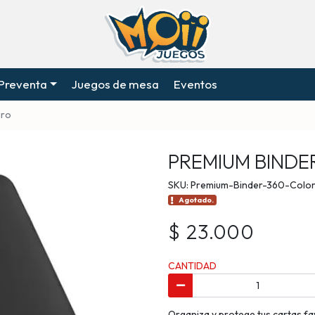
Preventa
Juegos de mesa
Eventos
gro
PREMIUM BINDE
SKU: Premium-Binder-360-Colo
Agotado.
$ 23.000
CANTIDAD
Organiza y protege tus cartas f