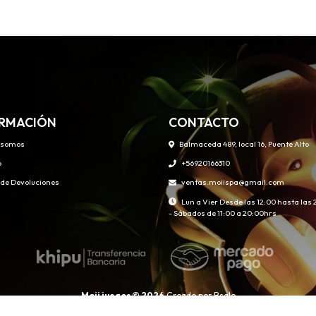
RMACIÓN
CONTACTO
 somos
Balmaceda 489, local 16, Puente Alto
o
+56920166310
s de Devoluciones
ventas.moiispa@gmail.com
Lun a Vier Desde las 12:00 hasta las
- Sábados de 11:00 a 20:00hrs
Moii juegos © 2026
Creado por
Bsale