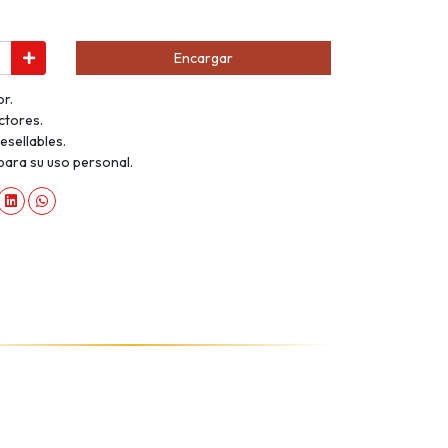
Encargar
r.
ctores.
esellables.
 para su uso personal.