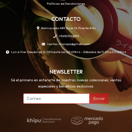
Políticas de Devoluciones
CONTACTO
Balmaceda 489, local 16, Puente Alto
+56920166310
ventas.moiispa@gmail.com
Lun a Vier Desde las 12:00 hasta las 20:00hrs - Sábados de 11:00 a 20:00hrs
NEWSLETTER
Sé el primero en enterarte de nuestras nuevas colecciones, ventas
especiales y beneficios exclusivos.
Enviar