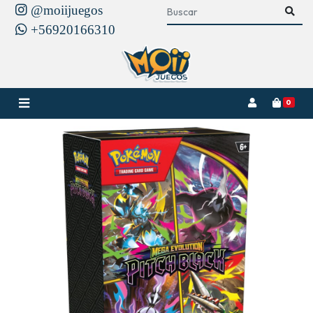
@moiijuegos
+56920166310
0