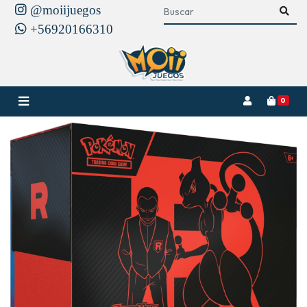
@moiijuegos
+56920166310
0