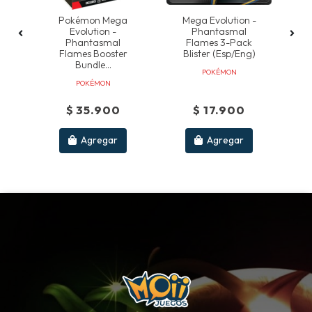
a
Pokémon Mega
Mega Evolution -
ct
Evolution -
Phantasmal
E
Phantasmal
Flames 3-Pack
Flames Booster
Blister (esp/eng)
Bundle...
POKÉMON
POKÉMON
$ 35.900
$ 17.900
Agregar
Agregar