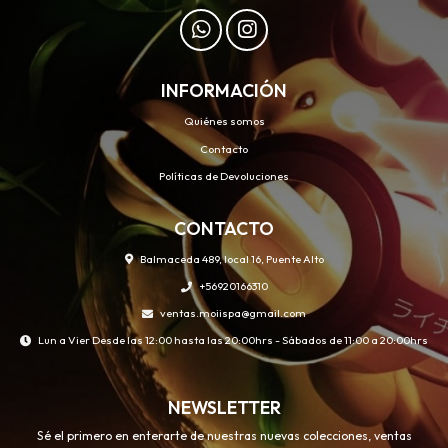
INFORMACIÓN
Quiénes somos
Contacto
Políticas de Devoluciones
CONTACTO
Balmaceda 489, local 16, Puente Alto
+56920166310
ventas.moiispa@gmail.com
Lun a Vier Desde las 12:00 hasta las 20:00hrs - Sábados de 11:00 a 20:00hrs
NEWSLETTER
Sé el primero en enterarte de nuestras nuevas colecciones, ventas