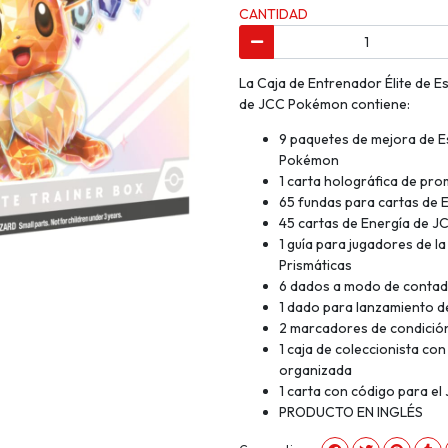
CANTIDAD
La Caja de Entrenador Élite de E
de JCC Pokémon contiene:
9 paquetes de mejora de E
Pokémon
1 carta holográfica de pr
65 fundas para cartas de 
45 cartas de Energía de 
1 guía para jugadores de l
Prismáticas
6 dados a modo de conta
1 dado para lanzamiento d
2 marcadores de condición
1 caja de coleccionista co
organizada
1 carta con código para e
PRODUCTO EN INGLÉS