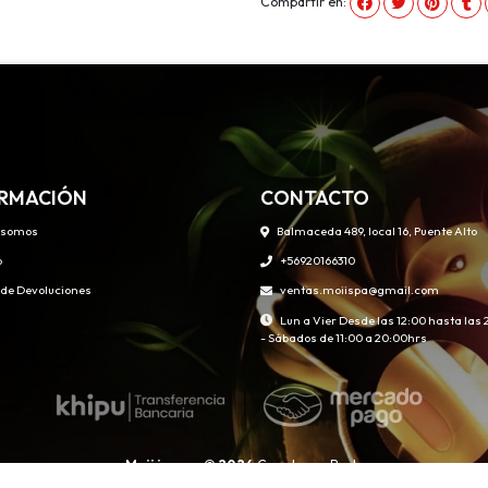
Compartir en:
RMACIÓN
CONTACTO
 somos
Balmaceda 489, local 16, Puente Alto
o
+56920166310
s de Devoluciones
ventas.moiispa@gmail.com
Lun a Vier Desde las 12:00 hasta las
- Sábados de 11:00 a 20:00hrs
Moii juegos © 2026
Creado por
Bsale