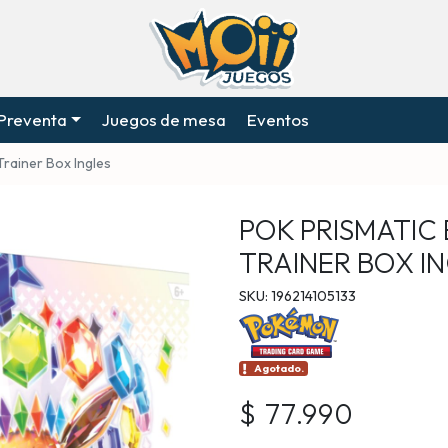
Preventa
Juegos de mesa
Eventos
Trainer Box Ingles
POK PRISMATIC
TRAINER BOX I
SKU: 196214105133
Agotado.
$ 77.990