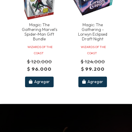
Magic: The
Magic: The
Gathering Marvel's
Gathering -
Spider-Man Gift
Lorwyn Eclipsed
Bundle
Draft Night
WIZARDS OF THE
WIZARDS OF THE
COAST
COAST
$ 120.000
$ 124.000
$ 96.000
$ 99.200
Agregar
Agregar