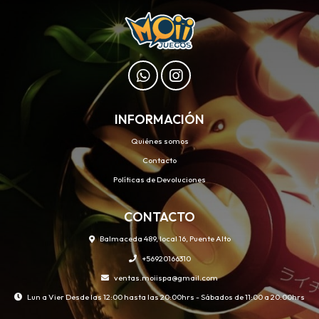
INFORMACIÓN
Quiénes somos
Contacto
Políticas de Devoluciones
CONTACTO
Balmaceda 489, local 16, Puente Alto
+56920166310
ventas.moiispa@gmail.com
Lun a Vier Desde las 12:00 hasta las 20:00hrs - Sábados de 11:00 a 20:00hrs