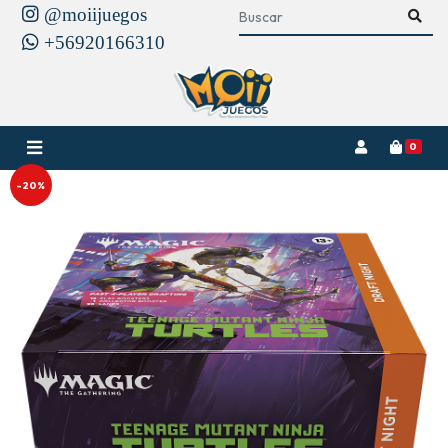
@moiijuegos
+56920166310
0
-20%