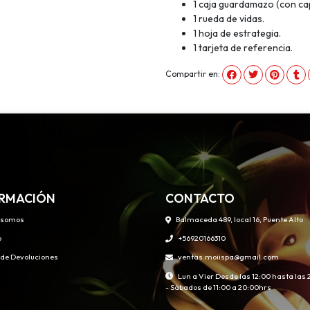
1 caja guardamazo (con ca
1 rueda de vidas.
1 hoja de estrategia.
1 tarjeta de referencia.
Compartir en:
RMACIÓN
CONTACTO
 somos
Balmaceda 489, local 16, Puente Alto
o
+56920166310
s de Devoluciones
ventas.moiispa@gmail.com
Lun a Vier Desde las 12:00 hasta las
- Sábados de 11:00 a 20:00hrs