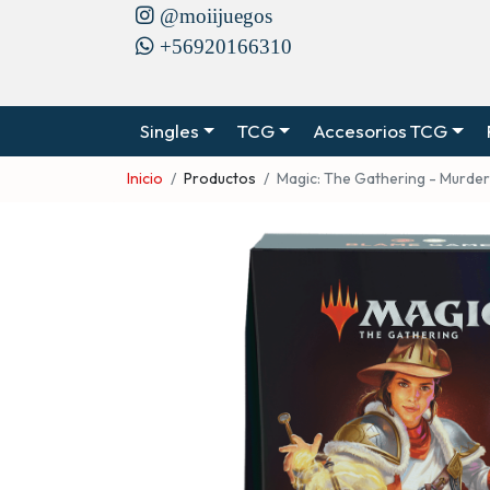
@moiijuegos
+56920166310
Singles
TCG
Accesorios TCG
Inicio
Productos
Magic: The Gathering - Murd