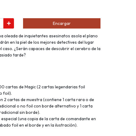
Encargar
na oleada de inquietantes asesinatos asola el plano
rán en la piel de los mejores detectives del lugar
 el caso. ¿Serán capaces de descubrir el cerebro de la
asiado tarde?
00 cartas de Magic (2 cartas legendarias foil
 foil).
on 2 cartas de muestra (contiene 1 carta rara o de
adicional o no foil con borde alternativo y 1 carta
adicional sin borde).
 especial (una copia de la carta de comandante en
bado foil en el borde y en la ilustración).