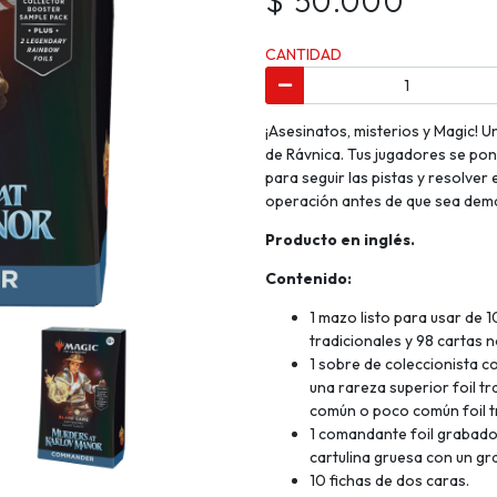
$ 50.000
CANTIDAD
¡Asesinatos, misterios y Magic! U
de Rávnica. Tus jugadores se pond
para seguir las pistas y resolver
operación antes de que sea dem
Producto en inglés.
Contenido:
1 mazo listo para usar de 1
tradicionales y 98 cartas no
1 sobre de coleccionista c
una rareza superior foil tr
común o poco común foil tr
1 comandante foil grabado
cartulina gruesa con un gra
10 fichas de dos caras.