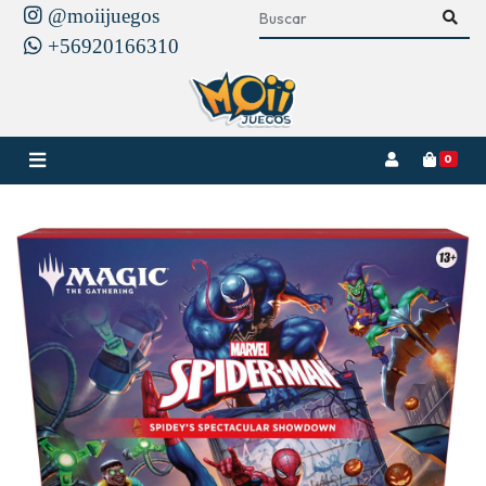
@moiijuegos
+56920166310
0