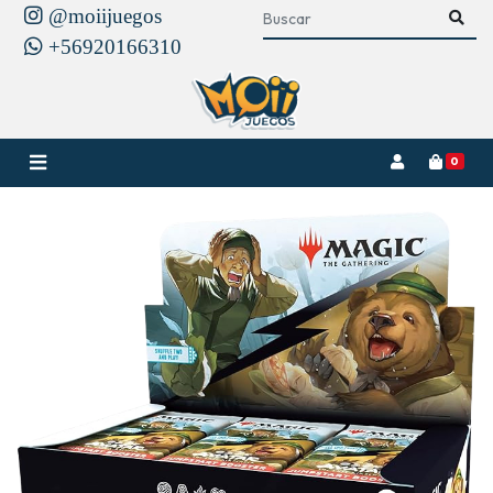
@moiijuegos
+56920166310
0