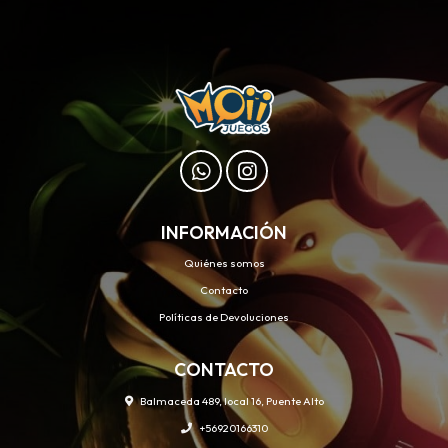
INFORMACIÓN
Quiénes somos
Contacto
Políticas de Devoluciones
CONTACTO
Balmaceda 489, local 16, Puente Alto
+56920166310