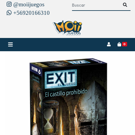
@moiijuegos
+56920166310
0