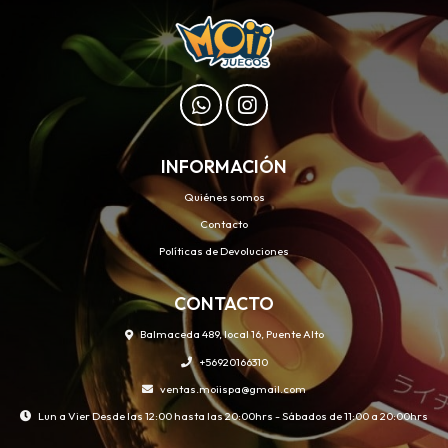
INFORMACIÓN
Quiénes somos
Contacto
Políticas de Devoluciones
CONTACTO
Balmaceda 489, local 16, Puente Alto
+56920166310
ventas.moiispa@gmail.com
Lun a Vier Desde las 12:00 hasta las 20:00hrs - Sábados de 11:00 a 20:00hrs