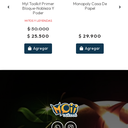
-
Myl Toolkit Primer
Monopoly Casa De
rd
Bloque-Nobleza Y
Papel
l
Poder
MITOS Y LEYENDAS
$ 30.000
$ 25.500
$ 29.900
Agregar
Agregar