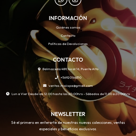
INFORMACIÓN
Quiénes somos
Contacto
Políticas de Devoluciones
CONTACTO
Balmaceda 489, local 16, Puente Alto
+56920166310
ventas.moiispa@gmail.com
Lun a Vier Desde las 12:00 hasta las 20:00hrs - Sábados de 11:00 a 20:00hrs
NEWSLETTER
Sé el primero en enterarte de nuestras nuevas colecciones, ventas
especiales y beneficios exclusivos.