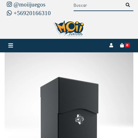
@moiijuegos
+56920166310
0