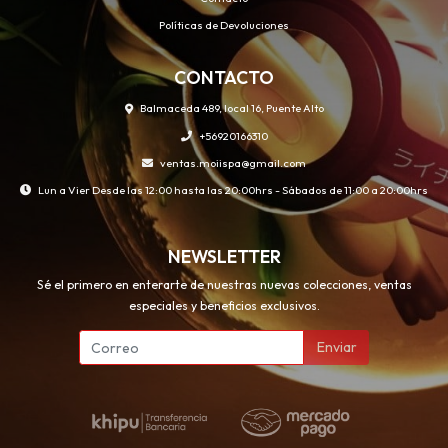
Políticas de Devoluciones
CONTACTO
Balmaceda 489, local 16, Puente Alto
+56920166310
ventas.moiispa@gmail.com
Lun a Vier Desde las 12:00 hasta las 20:00hrs - Sábados de 11:00 a 20:00hrs
NEWSLETTER
Sé el primero en enterarte de nuestras nuevas colecciones, ventas
especiales y beneficios exclusivos.
Enviar