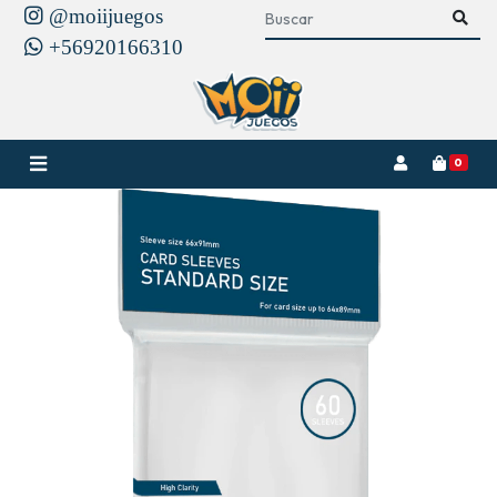
@moiijuegos
+56920166310
0