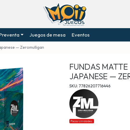
Preventa
Juegos de mesa
Eventos
apanese — Zeromulligan
FUNDAS MATTE
JAPANESE — Z
SKU: 77826207716446
Pocas Unidades.