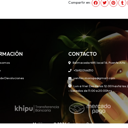
Compartir en:
RMACIÓN
CONTACTO
 somos
Balmaceda 489, local 16, Puente Alto
o
+56920166310
s de Devoluciones
ventas.moiispa@gmail.com
Lun a Vier Desde las 12:00 hasta las
- Sábados de 11:00 a 20:00hrs
Moii juegos © 2026
Creado por
Bsale