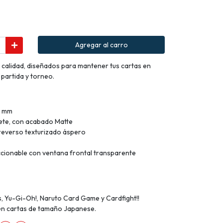
Agregar al carro
 calidad, diseñados para mantener tus cartas en
partida y torneo.
0 mm
ete, con acabado Matte
 reverso texturizado áspero
ccionable con ventana frontal transparente
, Yu-Gi-Oh!, Naruto Card Game y Cardfight!!
cen cartas de tamaño Japanese.