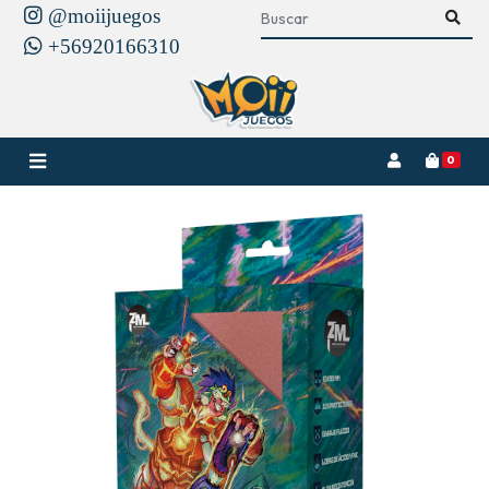
@moiijuegos
+56920166310
0