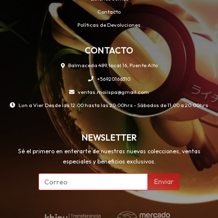
Contacto
Políticas de Devoluciones
CONTACTO
Balmaceda 489, local 16, Puente Alto
+56920166310
ventas.moiispa@gmail.com
Lun a Vier Desde las 12:00 hasta las 20:00hrs - Sábados de 11:00 a 20:00hrs
NEWSLETTER
Sé el primero en enterarte de nuestras nuevas colecciones, ventas
especiales y beneficios exclusivos.
Enviar