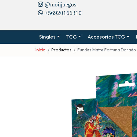
@moiijuegos
+56920166310
Singles
TCG
Accesorios TCG
Inicio
Productos
Fundas Matte Fortuna Dorado 