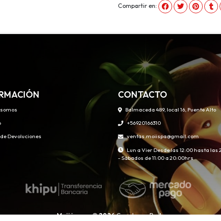
Compartir en:
RMACIÓN
CONTACTO
 somos
Balmaceda 489, local 16, Puente Alto
o
+56920166310
s de Devoluciones
ventas.moiispa@gmail.com
Lun a Vier Desde las 12:00 hasta las
- Sábados de 11:00 a 20:00hrs
Moii juegos © 2026
Creado por
Bsale