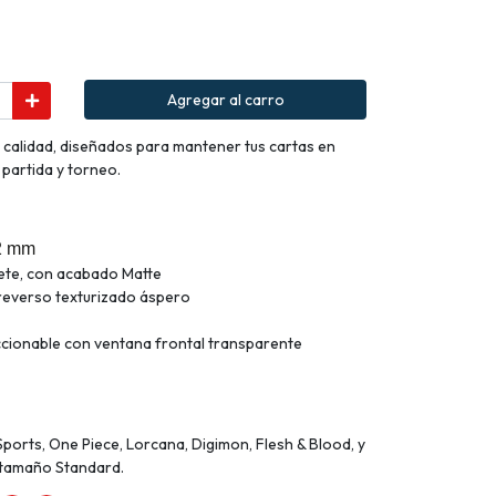
Agregar al carro
 calidad, diseñados para mantener tus cartas en
partida y torneo.
2 mm
ete, con acabado Matte
 reverso texturizado áspero
ccionable con ventana frontal transparente
orts, One Piece, Lorcana, Digimon, Flesh & Blood, y
e tamaño Standard.