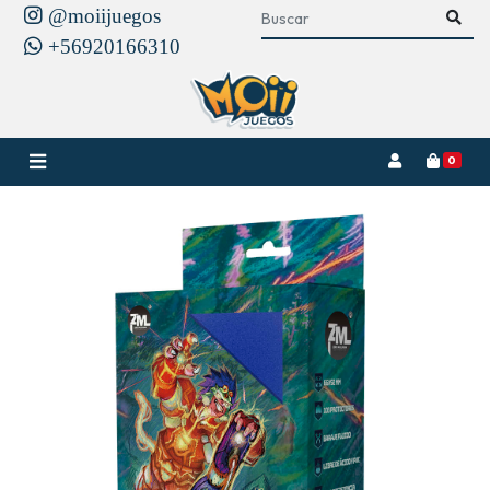
@moiijuegos
+56920166310
0