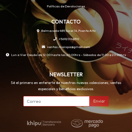
Políticas de Devoluciones
CONTACTO
Balmaceda 489, local 16, Puente Alto
+56920166310
ventas.moiispa@gmail.com
Lun a Vier Desde las 12:00 hasta las 20:00hrs - Sábados de 11:00 a 20:00hrs
NEWSLETTER
Sé el primero en enterarte de nuestras nuevas colecciones, ventas
especiales y beneficios exclusivos.
Enviar