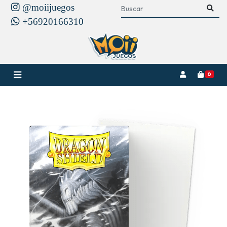
@moiijuegos
+56920166310
0