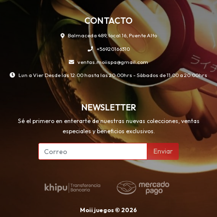
CONTACTO
Balmaceda 489, local 16, Puente Alto
+56920166310
ventas.moiispa@gmail.com
Lun a Vier Desde las 12:00 hasta las 20:00hrs - Sábados de 11:00 a 20:00hrs
NEWSLETTER
Sé el primero en enterarte de nuestras nuevas colecciones, ventas
especiales y beneficios exclusivos.
Enviar
Moii juegos © 2026