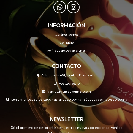
INFORMACIÓN
Quiénes somos
Contacto
Políticas de Devoluciones
CONTACTO
Balmaceda 489, local 16, Puente Alto
+56920166310
ventas.moiispa@gmail.com
Lun a Vier Desde las 12:00 hasta las 20:00hrs - Sábados de 11:00 a 20:00hrs
NEWSLETTER
Sé el primero en enterarte de nuestras nuevas colecciones, ventas