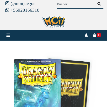
@moiijuegos
+56920166310
0