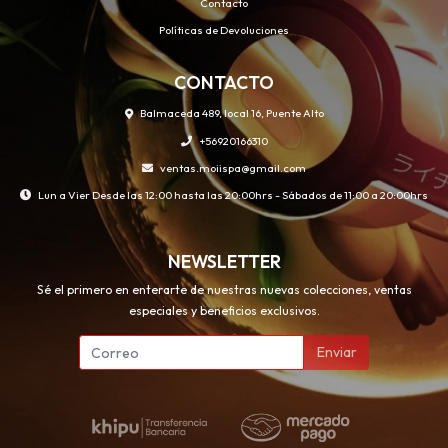
Contacto
Políticas de Devoluciones
CONTACTO
Balmaceda 489, local 16, Puente Alto
+56920166310
ventas.moiispa@gmail.com
Lun a Vier Desde las 12:00 hasta las 20:00hrs - Sábados de 11:00 a 20:00hrs
NEWSLETTER
Sé el primero en enterarte de nuestras nuevas colecciones, ventas
especiales y beneficios exclusivos.
Enviar