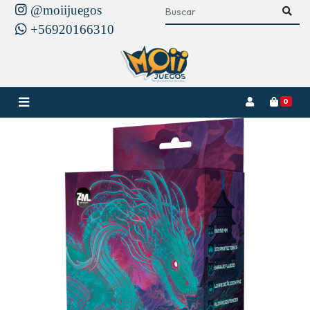
@moiijuegos
+56920166310
0