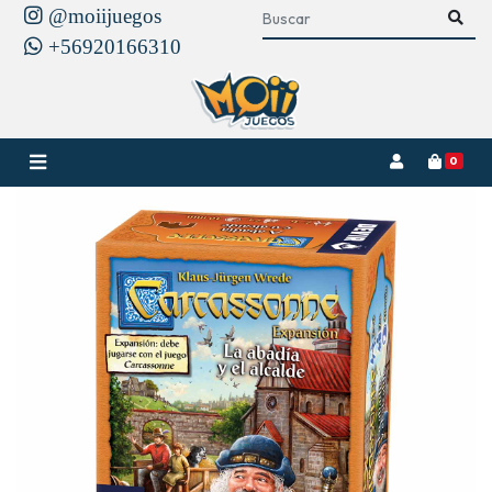
@moiijuegos
+56920166310
0