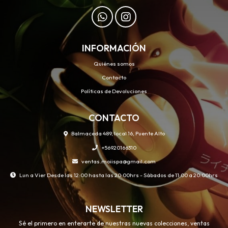
INFORMACIÓN
Quiénes somos
Contacto
Políticas de Devoluciones
CONTACTO
Balmaceda 489, local 16, Puente Alto
+56920166310
ventas.moiispa@gmail.com
Lun a Vier Desde las 12:00 hasta las 20:00hrs - Sábados de 11:00 a 20:00hrs
NEWSLETTER
Sé el primero en enterarte de nuestras nuevas colecciones, ventas