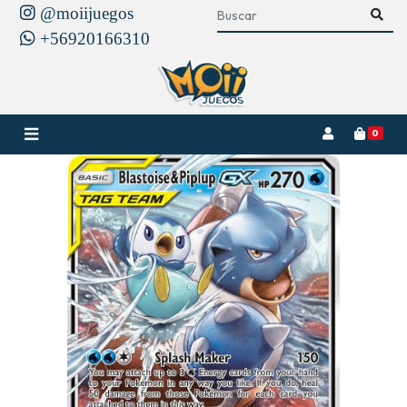
@moiijuegos
+56920166310
0