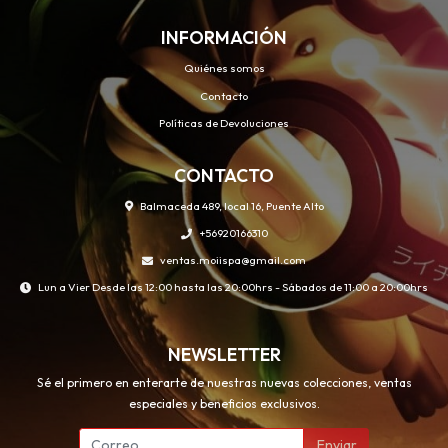
INFORMACIÓN
Quiénes somos
Contacto
Políticas de Devoluciones
CONTACTO
Balmaceda 489, local 16, Puente Alto
+56920166310
ventas.moiispa@gmail.com
Lun a Vier Desde las 12:00 hasta las 20:00hrs - Sábados de 11:00 a 20:00hrs
NEWSLETTER
Sé el primero en enterarte de nuestras nuevas colecciones, ventas
especiales y beneficios exclusivos.
Enviar